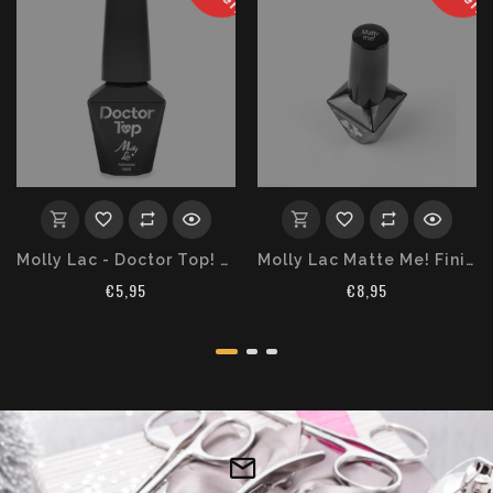
Ausverkauft
Ausverka
Molly Lac - Doctor Top! Finish
Molly Lac Matte Me! Finish 10 ml
€5,95
€8,95