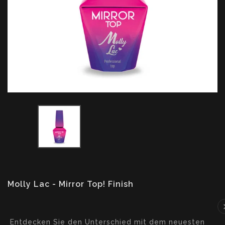
Molly Lac - Mirror Top! Finish
Translation
missing:
Entdecken Sie den Unterschied mit dem neuesten
de.products.product.loader_label