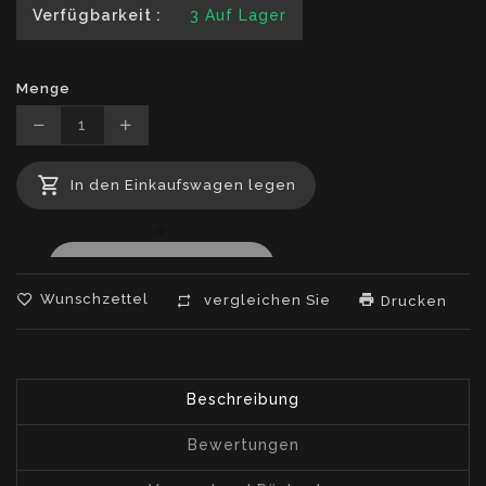
Verfügbarkeit :
3
Auf Lager
Menge
Translation
Translation
missing:
missing:
In den Einkaufswagen legen
de.products.product.decrease
de.products.product.increase
Wunschzettel
vergleichen Sie
Drucken
Beschreibung
Bewertungen