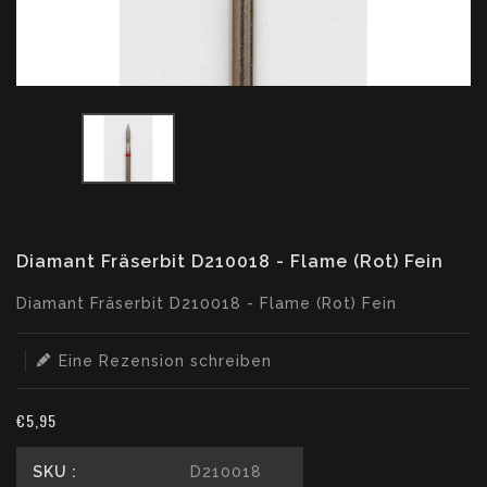
Diamant Fräserbit D210018 - Flame (Rot) Fein
Translation
Diamant Fräserbit D210018 - Flame (Rot) Fein
missing:
de.products.product.loader_label
Eine Rezension schreiben
€5,95
SKU :
D210018