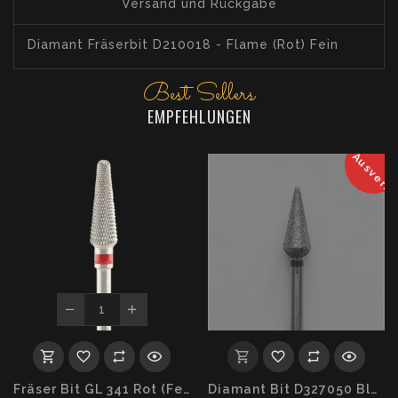
Versand und Rückgabe
Diamant Fräserbit D210018 - Flame (Rot) Fein
Best Sellers
EMPFEHLUNGEN
Ausverka
Fräser Bit GL 341 Rot (Fein)
Diamant Bit D327050 Blau (Medium)