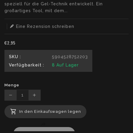
missing:
speziell für die Gel-Technik entwickelt. Ein
de.products.product.loader_label
großartiges Tool, mit dem...
Eine Rezension schreiben
€2,95
SKU :
5904528752203
Verfügbarkeit :
8
Auf Lager
Menge
Translation
Translation
missing:
missing:
In den Einkaufswagen legen
de.products.product.decrease
de.products.product.increase