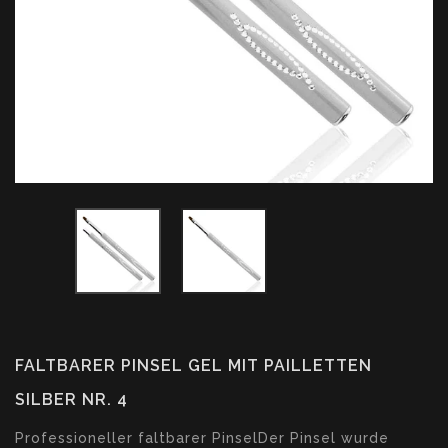
FALTBARER PINSEL GEL MIT PAILLETTEN
SILBER NR. 4
Translation
Professioneller faltbarer PinselDer Pinsel wurde