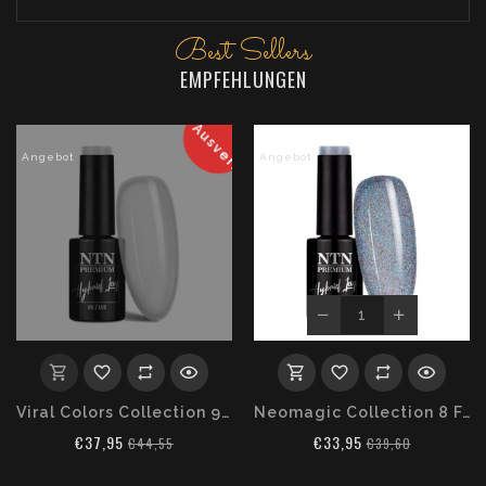
Best Sellers
EMPFEHLUNGEN
Ausverkauft
Angebot
Angebot
Viral Colors Collection 9 Farben a 5 ml
Neomagic Collection 8 Farben a 5 ml
€37,95
€33,95
€44,55
€39,60