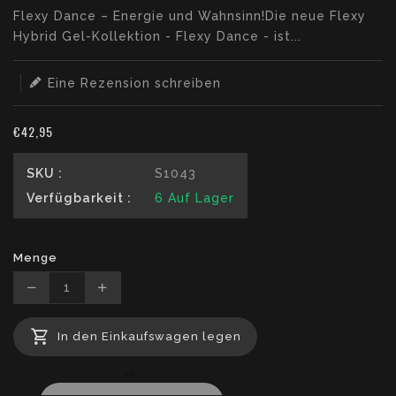
Translation
Flexy Dance – Energie und Wahnsinn!Die neue Flexy
missing:
Hybrid Gel-Kollektion - Flexy Dance - ist...
de.products.product.loader_label
Eine Rezension schreiben
€42,95
SKU :
S1043
Verfügbarkeit :
6
Auf Lager
Menge
Translation
Translation
missing:
missing:
In den Einkaufswagen legen
de.products.product.decrease
de.products.product.increase