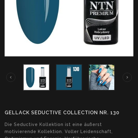
GELLACK SEDUCTIVE COLLECTION NR. 130
Translation
Die Seductive Kollektion ist eine äußerst
missing:
motivierende Kollektion. Voller Leidenschaft,
de.products.product.loader_label