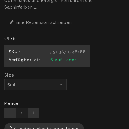
Optimismus und Energie. Verführerische
Saphirfarben,...
Eine Rezension schreiben
€4,95
SKU :
5903870348188
Verfügbarkeit :
6
Auf Lager
Size
Menge
Translation
Translation
missing:
missing:
In den Einkaufswagen legen