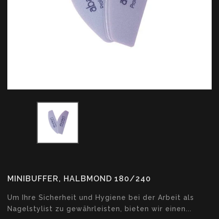
MINIBUFFER, HALBMOND 180/240
Translation
Um Ihre Sicherheit und Hygiene bei der Arbeit als
missing:
Nagelstylist zu gewährleisten, bieten wir einen...
de.products.product.loader_label