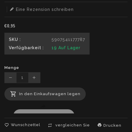
Eine Rezension schreiben
€0,95
SKU :
5907541177787
Verfügbarkeit :
19
Auf Lager
Menge
Translation
Translation
missing:
missing:
In den Einkaufswagen legen
de.products.product.decrease
de.products.product.increase
Wunschzettel
vergleichen Sie
Drucken