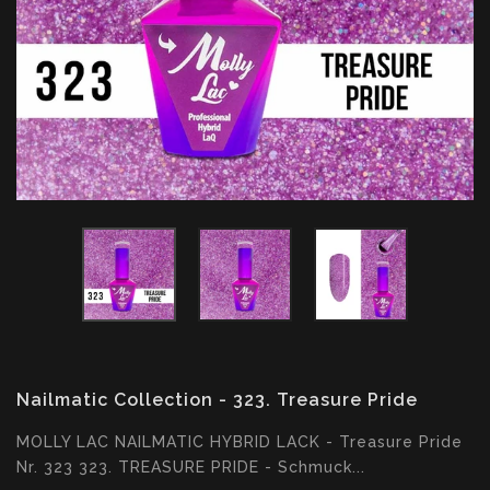
Nailmatic Collection - 323. Treasure Pride
Translation
MOLLY LAC NAILMATIC HYBRID LACK - Treasure Pride
missing:
Nr. 323 323. TREASURE PRIDE - Schmuck...
de.products.product.loader_label