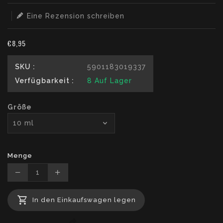
Eine Rezension schreiben
€8,95
SKU :
5901183019337
Verfügbarkeit :
8
Auf Lager
Größe
Menge
Translation
Translation
missing:
missing:
In den Einkaufswagen legen
de.products.product.decrease
de.products.product.increase