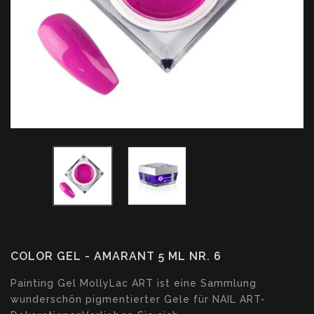
COLOR GEL - AMARANT 5 ML NR. 6
Translation
Painting Gel MollyLac ART ist eine Sammlung
missing:
wunderschön pigmentierter Gele für NAIL ART-
de.products.product.loader_label