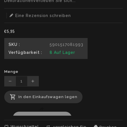
DekorationenVerlieben Sie sich...
Eine Rezension schreiben
€5,95
SKU :
5901517081993
Verfügbarkeit :
8
Auf Lager
Menge
Translation
Translation
missing:
missing:
In den Einkaufswagen legen
de.products.product.decrease
de.products.product.increase
Wunschzettel
vergleichen Sie