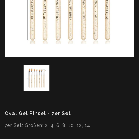
Oval Gel Pinsel - 7er Set
Translation
7er Set: Großen: 2, 4, 6, 8, 10, 12, 14
missing:
de.products.product.loader_label