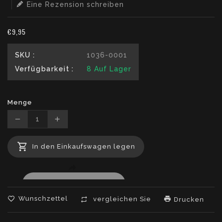
Eine Rezension schreiben
€9,95
SKU :
1036-0001
Verfügbarkeit :
8
Auf Lager
Menge
Translation
Translation
missing:
missing:
In den Einkaufswagen legen
de.products.product.decrease
de.products.product.increase
Wunschzettel
vergleichen Sie
Drucken