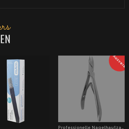
rs
EN
Ausverka
Professionelle Nagelhautzange EXPERT 72 - 7 ММ