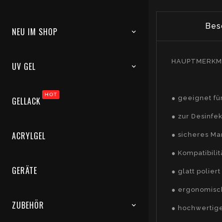
Bes
NEU IM SHOP
HAUPTMERKM
UV GEL
HOT
● geeignet für
GELLACK
● zur Desinfe
ACRYLGEL
● sicheres Ma
● Kompatibili
GERÄTE
● glatt poliert
● ergonomisc
ZUBEHÖR
● hochwertige