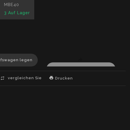
MBE40
3
Auf Lager
ation
g:
ufswagen legen
oduct.decrease
ducts.product.increase
vergleichen Sie
Drucken