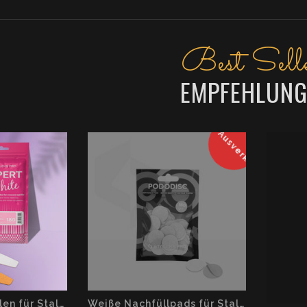
Best Selle
EMPFEHLUNG
Ausverkauft
Weiße Einwegfeilen für Staleks Pro Expert Base 42, Körnung 180 (50 Stück)
Weiße Nachfüllpads für Staleks Pododisc Pro M, Körnung 180 (50 Stück)