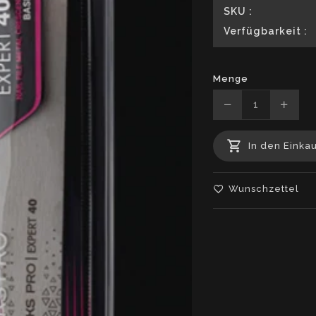
SKU :
Verfügbarkeit :
Menge
Translation
Transl
missing:
missin
In den Einka
de.products.pr
de.pro
Wunschzettel