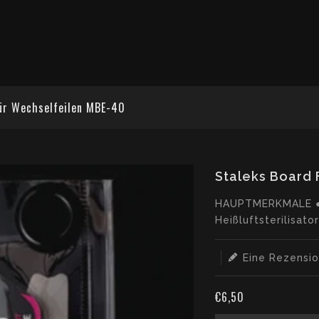
ür Wechselfeilen MBE-40
Staleks Board 
Translation
HAUPTMERKMALE ● g
missing:
Heißluftsterilisato
de.products.produc
Eine Rezensio
€6,50