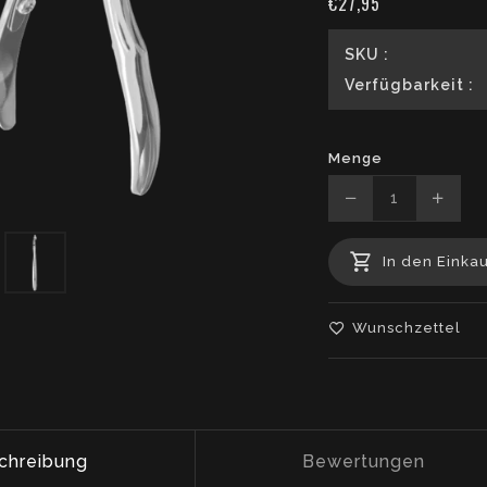
€27,95
SKU :
Verfügbarkeit :
Menge
Translation
Transl
missing:
missin
In den Einka
de.products.pr
de.pro
Wunschzettel
chreibung
Bewertungen