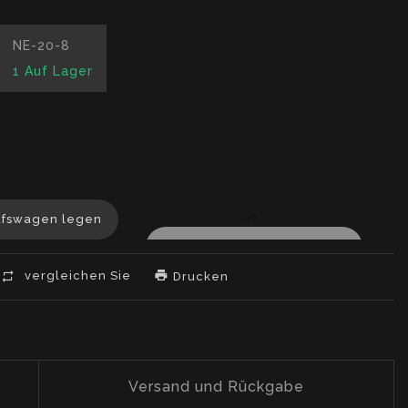
NE-20-8
1
Auf Lager
ation
g:
ufswagen legen
oduct.decrease
ducts.product.increase
vergleichen Sie
Drucken
Versand und Rückgabe