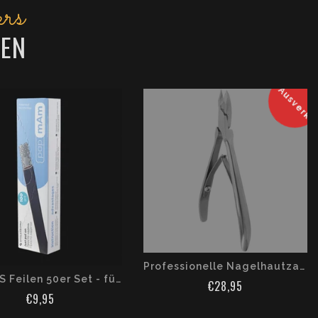
rs
EN
Ausverka
Professionelle Nagelhautzange EXPERT 72 - 7 ММ
STALEKS Feilen 50er Set - für DFCE-22 Base- 100/150/180 Grit
€28,95
€9,95