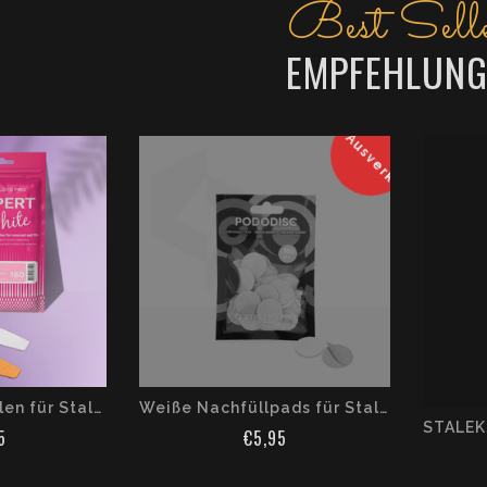
Best Selle
EMPFEHLUNG
Ausverkauft
Weiße Einwegfeilen für Staleks Pro Expert Base 42, Körnung 180 (50 Stück)
Weiße Nachfüllpads für Staleks Pododisc Pro M, Körnung 180 (50 Stück)
5
€5,95