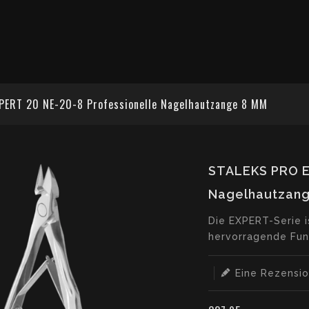
PERT 20 NE-20-8 Professionelle Nagelhautzange 8 MM
STALEKS PRO E
Nagelhautzan
Translation
Die EXPERT-Serie i
missing:
hervorragende Funk
de.products.produc
Eine Rezensio